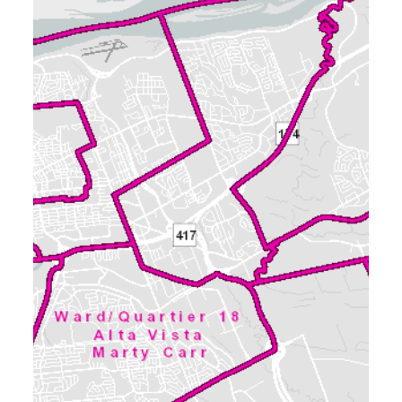
avez des questions concernant les documents à
l'appui, veuillez communiquer avec le
responsable du dossier.
Les rapports, les études et la
documentation connexe qui suivent sont
soumis à certaines conditions. (Cliquez pour
lire davantage)
15 pièces jointes
2021-06-08 - Application Summary - D02-
02-21-0038
(PDF - 0.38 MB)
2021-06-02 - Planning Rationale and
Design Brief - D02-02-21-0038
(PDF - 3.05
MB)
2021-06-02 - Adequacy of Public Services
Report - D02-02-21-0038
(PDF - 9.60 MB)
2021-05-13 - Transportation Impact
Assessment Strategy Report - D02-02-21-