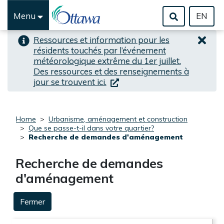
Aller au alerte haute-prioritée
Passer au contenu principal
Menu
EN
Ressources et information pour les
résidents touchés par l’événement
météorologique extrême du 1er juillet.
Des ressources et des renseignements à
(lien externe)
jour se trouvent ici.
Home
Urbanisme, aménagement et construction
Que se passe-t-il dans votre quartier?
Recherche de demandes d'aménagement
Recherche de demandes
d'aménagement
Fermer