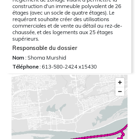
construction d'un immeuble polyvalent de 26
étages (avec un socle de quatre étages). Le
requérant souhaite créer des utilisations
commerciales et de vente au détail au rez-de-
chaussée, et des logements aux 25 étages
supérieurs.
Responsable du dossier
Nom
: Shoma Murshid
Téléphone
: 613-580-2424 x15430
Documents d'aide
Les exigences en matière de documents à
l'appui diffèrent selon le type de demande et la
complexité de la proposition. Ainsi, certaines
propositions exigent la collecte d'études et de
plans tandis que d'autres, non. Le besoin de
documents à l'appui est spécifiquement précisé
aux demandeurs avant le dépôt d'une
demande. Lorsque cela était possible, un plan
illustrant la proposition a été fourni. Si vous