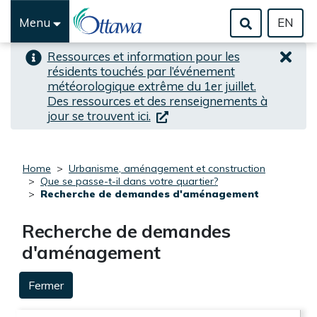
Aller au alerte haute-prioritée
Passer au contenu principal
Menu
EN
Ressources et information pour les
résidents touchés par l’événement
météorologique extrême du 1er juillet.
Des ressources et des renseignements à
(lien externe)
jour se trouvent ici.
Home
Urbanisme, aménagement et construction
Que se passe-t-il dans votre quartier?
Recherche de demandes d'aménagement
Recherche de demandes
d'aménagement
Fermer