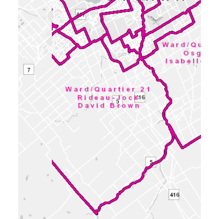
Les rapports, les études et la
documentation connexe qui suivent sont
soumis à certaines conditions. (Cliquez pour
lire davantage)
31 pièces jointes
2025-10-06 - APPROVED Delegated
Authority Report - D02-02-24-0035
(PDF -
0.47 MB)
2025-09-04 - Tree Conservation Plan -
D02-02-24-0035
(PDF - 1.20 MB)
2025-09-04 - Site Servicing and
Stormwater Management Report - D02-
02-24-0035
(PDF - 13.47 MB)
2025-09-04 - Site and Elevation Plans -
D02-02-24-0035
(PDF - 3.89 MB)
2025-09-04 - Landscape Plan - D02-02-24-
0035
(PDF - 0.88 MB)
2025-09-04 - Grading and Site Servicing