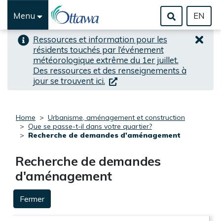
Aller au alerte haute-prioritée
Passer au contenu principal
Menu
EN
Ressources et information pour les
résidents touchés par l’événement
météorologique extrême du 1er juillet.
Des ressources et des renseignements à
(lien externe)
jour se trouvent ici.
Home
Urbanisme, aménagement et construction
Que se passe-t-il dans votre quartier?
Recherche de demandes d'aménagement
Recherche de demandes
d'aménagement
Fermer