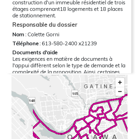
construction d'un immeuble résidentiel de trois
étages comprenant18 logements et 18 places
de stationnement.
Responsable du dossier
Nom
: Colette Gorni
Téléphone
: 613-580-2400 x21239
Documents d'aide
Les exigences en matière de documents à
l'appui diffèrent selon le type de demande et la
complexité de la proposition. Ainsi, certaines
propositions exigent la collecte d'études et de
plans tandis que d'autres, non. Le besoin de
documents à l'appui est spécifiquement précisé
aux demandeurs avant le dépôt d'une
demande. Lorsque cela était possible, un plan
illustrant la proposition a été fourni. Si vous
avez des questions concernant les documents à
l'appui, veuillez communiquer avec le
responsable du dossier.